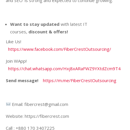
and SEO’ is strong and expected to continue growing.
Want to stay updated
with latest IT
courses,
discount & offers!
Like Us!
https://www.facebook.com/FiberCrestOutsourcing/
Join WApp!
https://chat.whatsapp.com/Hxj8xARaFWZ9YXtdZcm9T4
Send message!
https://m.me/FiberCrestOutsourcing
Email: fibercrest@gmail.com
Website: https://fibercrest.com
Call : +880 170 3407225