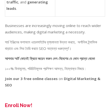
traffic
, and
generating
leads
.
Businesses are increasingly moving online to reach wider
audiences, making digital marketing a necessity.
সার্চ ইঞ্জিনের ফলাফলে ওয়েবসাইটের দৃশ্যমানতা উন্নত করতে, অর্গানিক ট্র্যাফিক
বাড়াতে এবং লিড তৈরি করতে SEO অত্যন্ত গুরুত্বপূর্ণ।
আপনার
স্মার্ট
ফোনেই
ফ্রিতে
জয়েন
করুন
দেশ
–
বিদেশের
যে
কোন
প্রান্ত
থেকে
!
১০০% বিনামূল্যে, পরিচিতিমূলক প্রশিক্ষণ আসন্ন, নিম্নোক্ত বিষয়ে :
Join our 3 free online classes
on
Digital Marketing &
SEO
Enroll Now!