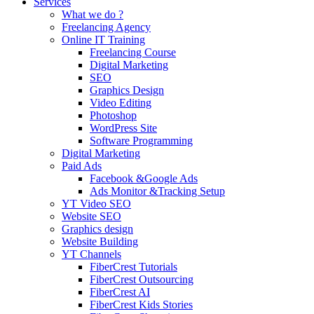
Services
What we do ?
Freelancing Agency
Online IT Training
Freelancing Course
Digital Marketing
SEO
Graphics Design
Video Editing
Photoshop
WordPress Site
Software Programming
Digital Marketing
Paid Ads
Facebook &Google Ads
Ads Monitor &Tracking Setup
YT Video SEO
Website SEO
Graphics design
Website Building
YT Channels
FiberCrest Tutorials
FiberCrest Outsourcing
FiberCrest AI
FiberCrest Kids Stories