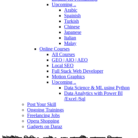
Upcoming ..
Arabic
Spainish
Turkish
Chinese
Japanese
Italian
Malay
Online Courses
All Courses
GEO | AIO | AEO
Local SEO
Full Stack Web Developer
Motion Graphics
Upcoming ..
Data Science & ML using Python
Data Analytics with Power BI
/Excel /Sql
Post Your Skill
Ongoing Trainings
Freelancing Jobs
Opera Shopping
Gadgets on Daraz