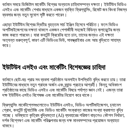
বর্তমান সময়ে ডিজিটাল মার্কেটিং বিশ্বের অন্যতম চাহিদাসম্পন্ন দক্ষতা। ইউটিউব ভিডিও
এসইও এবং মার্কেটিং শেখার মাধ্যমে একজন ব্যক্তি ফ্রিল্যান্সিং, রিমোট জব কিংবা নিজস্ব
ব্যবসার জন্য নতুন সুযোগ সৃষ্টি করতে পারেন।
এছাড়া ইউটিউব বিশ্বের দ্বিতীয় বৃহত্তম সার্চ ইঞ্জিন হিসেবে পরিচিত। ফলে ভিডিও
অপটিমাইজেশনের দক্ষতা থাকলে একজন পেশাজীবী সহজেই বিভিন্ন ক্লায়েন্টের জন্য
কাজ করতে পারবেন। যারা কনটেন্ট ক্রিয়েটর হতে চান, তাদের জন্যও এই দক্ষতা
অত্যন্ত গুরুত্বপূর্ণ, কারণ এটি ভিডিওর ভিউ, সাবস্ক্রাইবার এবং আয় বৃদ্ধিতে সাহায্য
করে।
ইউটিউব এসইও এবং মার্কেটিং বিশেষজ্ঞের চাহিদা
বর্তমানে ছোট-বড় প্রায় সব ব্যবসা প্রতিষ্ঠান অনলাইন উপস্থিতি বৃদ্ধি করতে চায়। তারা
ইউটিউবের মাধ্যমে নতুন গ্রাহক অর্জন এবং ব্র্যান্ড প্রচারে আগ্রহী। কিন্তু অধিকাংশ
প্রতিষ্ঠানের কাছে ভিডিও এসইও এবং মার্কেটিং বিষয়ে পর্যাপ্ত জ্ঞান নেই। এজন্য তারা
দক্ষ ইউটিউব এসইও বিশেষজ্ঞ এবং মার্কেটার নিয়োগ করে থাকে।
ফ্রিল্যান্সিং মার্কেটপ্লেসগুলোতেও ইউটিউব এসইও, ভিডিও অপটিমাইজেশন, চ্যানেল
গ্রোথ, কনটেন্ট স্ট্র্যাটেজি এবং ভিডিও মার্কেটিং সংক্রান্ত কাজের সংখ্যা ক্রমাগত বৃদ্ধি
পাচ্ছে। ভবিষ্যতে কৃত্রিম বুদ্ধিমত্তা (AI) ব্যবহারের পরিমাণ বাড়লেও কৌশল নির্ধারণ,
দর্শক বিশ্লেষণ এবং মার্কেটিং পরিকল্পনার জন্য দক্ষ মানবসম্পদের প্রয়োজন অব্যাহত
থাকবে।