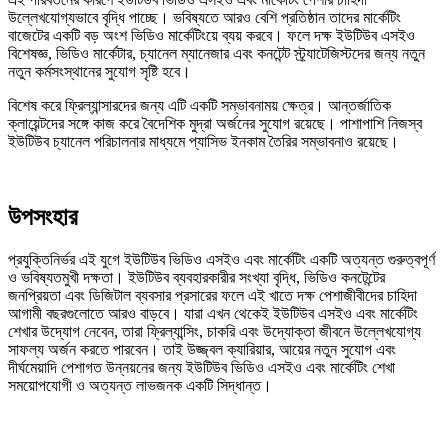
উল্লেখযোগ্যভাবে বৃদ্ধি পাচ্ছে। ভবিষ্যতে আরও বেশি প্রতিষ্ঠান তাদের মার্কেটিং
বাজেটের একটি বড় অংশ ভিডিও মার্কেটিংয়ে ব্যয় করবে। ফলে দক্ষ ইউটিউব এসইও
বিশেষজ্ঞ, ভিডিও মার্কেটার, চ্যানেল ম্যানেজার এবং কনটেন্ট স্ট্র্যাটেজিস্টদের জন্য নতুন
নতুন কর্মসংস্থানের সুযোগ সৃষ্টি হবে।
বিশেষ করে ফ্রিল্যান্সারদের জন্য এটি একটি সম্ভাবনাময় ক্ষেত্র। আন্তর্জাতিক
ক্লায়েন্টদের সঙ্গে কাজ করে বৈদেশিক মুদ্রা অর্জনের সুযোগ রয়েছে। পাশাপাশি নিজস্ব
ইউটিউব চ্যানেল পরিচালনার মাধ্যমে প্যাসিভ ইনকাম তৈরির সম্ভাবনাও রয়েছে।
উপসংহার
প্রযুক্তিনির্ভর এই যুগে ইউটিউব ভিডিও এসইও এবং মার্কেটিং একটি অত্যন্ত গুরুত্বপূর্ণ
ও ভবিষ্যতমুখী দক্ষতা। ইউটিউব ব্যবহারকারীর সংখ্যা বৃদ্ধি, ভিডিও কনটেন্টের
জনপ্রিয়তা এবং ডিজিটাল ব্যবসার প্রসারের ফলে এই খাতে দক্ষ পেশাজীবীদের চাহিদা
আগামী বছরগুলোতে আরও বাড়বে। যারা এখন থেকেই ইউটিউব এসইও এবং মার্কেটিং
শেখার উদ্যোগ নেবেন, তারা ফ্রিল্যান্সিং, চাকরি এবং উদ্যোক্তা জীবনে উল্লেখযোগ্য
সাফল্য অর্জন করতে পারবেন। তাই উজ্জ্বল ক্যারিয়ার, আয়ের নতুন সুযোগ এবং
দীর্ঘমেয়াদি পেশাগত উন্নয়নের জন্য ইউটিউব ভিডিও এসইও এবং মার্কেটিং শেখা
সময়োপযোগী ও অত্যন্ত লাভজনক একটি সিদ্ধান্ত।