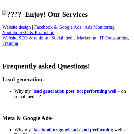
Enjoy! Our Services
Website design
|
Facebook & Google Ads
|
Ads Monitoring
|
Youtube SEO & Promotion
|
Website SEO & ranking
|
Social media Marketing
|
IT Outsourcing
Training
Frequently asked Questions!
Lead generation-
Why my
‘
lead generation post
‘ not
performing well
– on
social media ?
Meta & Google Ads-
Why my ‘
facebook or google ads
‘
not performing
well -