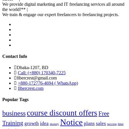
We provide digital marketing and IT freelancing services all around
the world!** |
We train & engage our expert freelancers to freelancing projects.
YouTube
facebook
linkedin
twitter
instagram
Contact Info
Dhaka-1207, BD
Call: (+880) 170340-7225
fibercrest@gmail.com
+880-172776-4694 ( WhatsApp)
fibercrest.com
Popular Tags
course discount offers
business
Free
Notice
Training
growth
idea
plans
sales
money
success
time