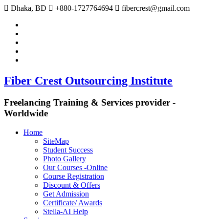
Dhaka, BD
+880-1727764694
fibercrest@gmail.com
YouTube
facebook
linkedin
twitter
instagram
Fiber Crest Outsourcing Institute
Freelancing Training & Services provider -
Worldwide
Home
SiteMap
Student Success
Photo Gallery
Our Courses -Online
Course Registration
Discount & Offers
Get Admission
Certificate/ Awards
Stella-AI Help