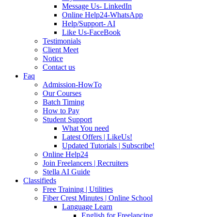
Message Us- LinkedIn
Online Help24-WhatsApp
Help/Support- AI
Like Us-FaceBook
Testimonials
Client Meet
Notice
Contact us
Faq
Admission-HowTo
Our Courses
Batch Timing
How to Pay
Student Support
What You need
Latest Offers | LikeUs!
Updated Tutorials | Subscribe!
Online Help24
Join Freelancers | Recruiters
Stella AI Guide
Classifieds
Free Training | Utilities
Fiber Crest Minutes | Online School
Language Learn
English for Freelancing