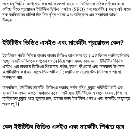
তবে শুধু ভিডিও আপলোড করলেই সফলতা আসে না; ভিডিওকে সঠিক দর্শকের কাছে
পৌঁছে দিতে প্রয়োজন ইউটিউব ভিডিও এসইও (SEO) এবং মার্কেটিং। ফলে এই খাতে
দক্ষ ব্যক্তিদের চাহিদা দিন দিন বৃদ্ধি পাচ্ছে এবং ভবিষ্যতে এর সম্ভাবনা আরও
উজ্জ্বল।
ইউটিউব ভিডিও এসইও এবং মার্কেটিং প্রয়োজন কেন?
ইউটিউবে প্রতি মিনিটে হাজার হাজার ভিডিও আপলোড হয়। এই বিশাল প্রতিযোগিতার
মধ্যে একটি ভিডিওকে দর্শকের সামনে নিয়ে আসা সহজ কাজ নয়। ইউটিউব ভিডিও
এসইও-এর মাধ্যমে ভিডিওর শিরোনাম, বর্ণনা, ট্যাগ, কীওয়ার্ড এবং অন্যান্য উপাদান
অপটিমাইজ করা হয়, যাতে ভিডিওটি সার্চ রেজাল্ট এবং সাজেস্টেড ভিডিওতে ভালো
অবস্থান পায়।
অন্যদিকে, ইউটিউব মার্কেটিং ভিডিওর প্রচার, দর্শক বৃদ্ধি, ব্র্যান্ড পরিচিতি তৈরি এবং
ব্যবসায়িক লক্ষ্য অর্জনে সহায়তা করে। তাই যারা ইউটিউবের মাধ্যমে ব্যবসা, শিক্ষা বা
ব্যক্তিগত ব্র্যান্ড গড়ে তুলতে চান, তাদের জন্য ইউটিউব এসইও এবং মার্কেটিং অত্যন্ত
গুরুত্বপূর্ণ।
কেন ইউটিউব ভিডিও এসইও এবং মার্কেটিং শিখতে হবে